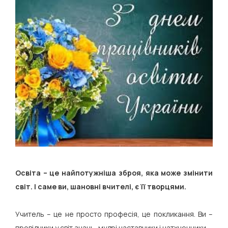
Освіта – це найпотужніша зброя, яка може змінити
світ. І саме ви, шановні вчителі, є її творцями.
Учитель – це не просто професія, це покликання. Ви –
провідники у світ знань, мудрі наставники і натхненники.