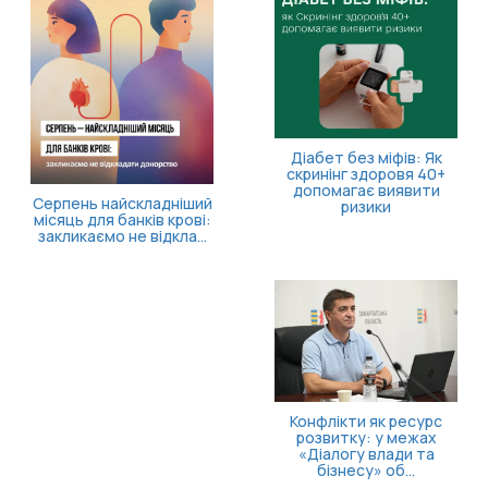
Діабет без міфів: Як
скринінг здоровя 40+
допомагає виявити
Серпень найскладніший
ризики
місяць для банків крові:
закликаємо не відкла...
Конфлікти як ресурс
розвитку: у межах
«Діалогу влади та
бізнесу» об...