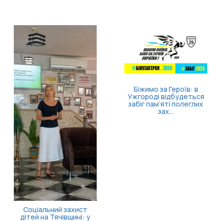
Біжимо за Героїв: в
Ужгороді відбудеться
забіг пам’яті полеглих
зах...
Соціальний захист
дітей на Тячівщині: у