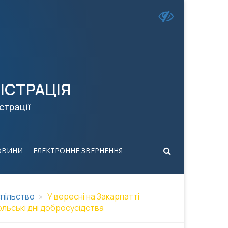
ІСТРАЦІЯ
страції
ОВИНИ
ЕЛЕКТРОННЕ ЗВЕРНЕННЯ
пільство
У вересні на Закарпатті
льські дні добросусідства