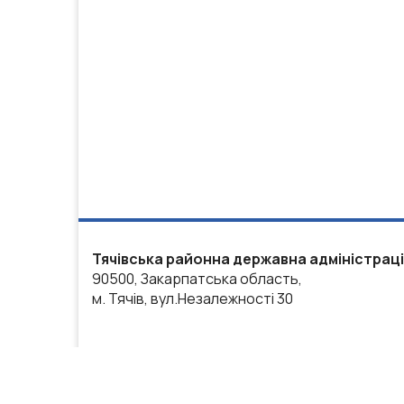
Тячівська районна державна адміністрац
90500, Закарпатська область,
м. Тячів, вул.Незалежності 30
Весь контент доступний за л