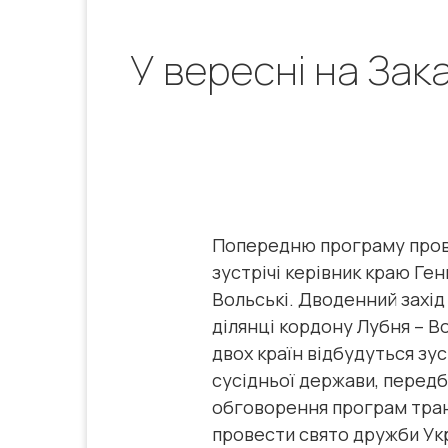
У вересні на Зак
Попередню програму прове
зустрічі керівник краю Ге
Вольські. Дводенний захід 
ділянці кордону Лубня – Во
двох країн відбудуться зус
сусідньої держави, передб
обговорення програм тран
провести свято дружби Укр