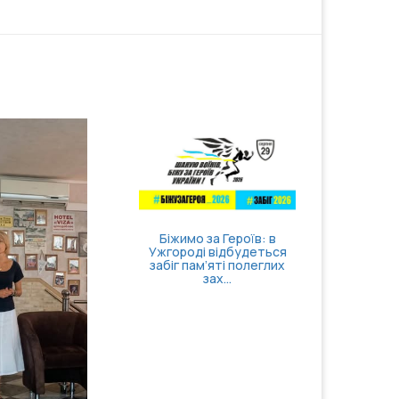
11 сер
Біжимо за Героїв: в
засідан
Ужгороді відбудеться
внутріш
забіг пам’яті полеглих
зах...