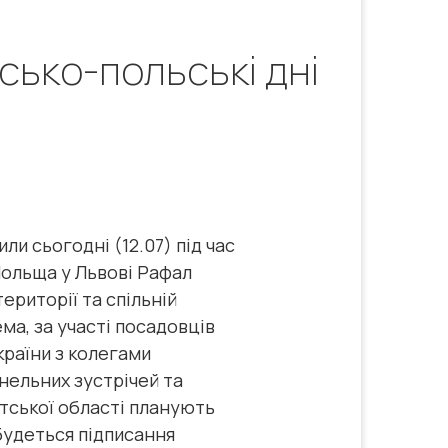
сько-польські дні
 сьогодні (12.07) під час
Польща у Львові Рафал
ериторії та спільній
ма, за участі посадовців
країни з колегами
нельних зустрічей та
тської області планують
будеться підписання