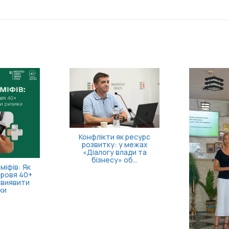
Конфлікти як ресурс
розвитку: у межах
«Діалогу влади та
бізнесу» об...
міфів: Як
оровя 40+
 виявити
ки