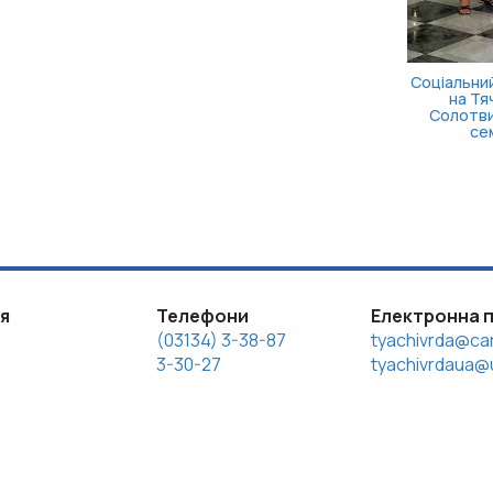
Соціальний
на Тяч
Солотви
сем
ія
Телефони
Електронна 
(03134) 3-38-87
tyachivrda@car
3-30-27
tyachivrdaua@u
іцензією Creative Commons Attribution 4.0 International lic