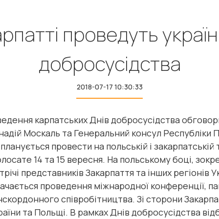
арпатті проведуть україн
добросусідства
2018-07-17 10:30:33
дення карпатських Днів добросусідства обговорили
ннадій Москаль та Генеральний консул Республіки 
планується провести на польській і закарпатській т
лосате 14 та 15 вересня. На польському боці, зокре
трічі представників Закарпаття та інших регіонів У
ачається проведення міжнародної конференції, па
скордонного співробітництва. Зі сторони Закарпа
аїни та Польщі. В рамках Днів добросусідства від