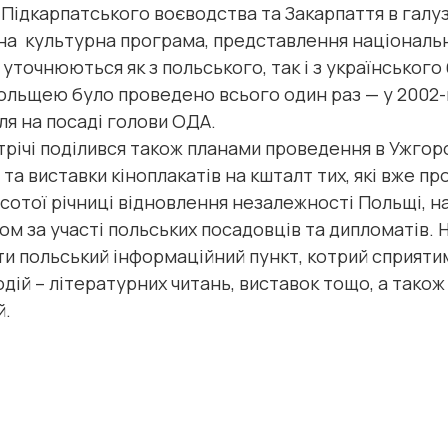
 Підкарпатського воєводства та Закарпаття в галузі
ена культурна програма, представлення національ
уточнюються як з польського, так і з українського 
Польщею було проведено всього один раз — у 2002-м
ля на посаді голови ОДА.
стрічі поділився також планами проведення в Ужго
та виставки кіноплакатів на кшталт тих, які вже про
о сотої річниці відновлення незалежності Польщі, 
ом за участі польських посадовців та дипломатів. 
и польський інформаційний пункт, котрий сприятим
ій – літературних читань, виставок тощо, а також 
й.