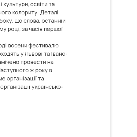
 культури, освіти та
ного колориту. Деталі
боку. До слова, останній
у році, за часів першої
роді восени фестивалю
ходять у Львові та Івано-
намічено провести на
Наступного ж року в
е організації та
організації українсько-