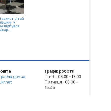
 захист дітей
івщині: у
ні відбувся
інар...
пошта
Графік роботи
pathia.gov.ua
Пн-Чт: 08:00 - 17:00
kr.net
П’ятниця - 08:00 -
15:45
ense, якщо не зазначено інше