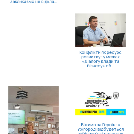
Конфлікти як ресурс
розвитку: у межах
«Діалогу влади та
бізнесу» об...
Безоплатна правнича
допомога для
ветеранів та їхніх
родин: які посл...
Біжимо за Героїв: в
Ужгороді відбудеться
забіг пам’яті полеглих