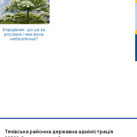
Від загального аналізу
доступності КТ – до
показників кожної
лікарн...
Тячівська районна державна адміністрація