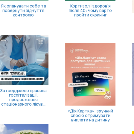
Кортизол і здоров’я
після 40: чому варто
пройти скринінг
«Пакунок школяра»: як
оформити допомогу?
«Дія.Картка»: зручний
Нав'язливі думки
спосіб отримувати
виплати на дитину