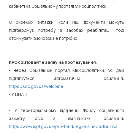
кабінеті на Соціальному порталі Мінсоцполітики.
Є окремих випадки, коли інші документи можуть
підтверджує потребу в засобах реабілітації, тоді
отримувати висновок не потрібно.
КРОК 2.Подайте заяву на протезування:
- Через Соціальний портал Мінсоцполітики, усі дані
підтягнуться автоматично. Посилання:
https://soc.gov.ua/welcome
- У ЦНАПі.
- У територіальному відділенні Фонду соціального
захисту осіб з інвалідністю. Посилання:
https://www.ispf.gov.ua/pro-fond/regionalni-viddilennya