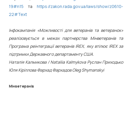
19#n15
та
https://zakon.rada.gov.ua/laws/show/z0610-
22#Text
Інфокампанія «Можливості для ветеранів та ветеранок»
реалізовується в межах партнерства Мінветеранів та
Програма реінтеграції ветеранів IREX, яку втілює IREX за
підтримки Державного департаменту США.
Наталія Калмикова / Nataliia Kalmykova Руслан Приходько
Юля Кіріллова Фархад Фархадов Oleg Shymanskyi
Мінветеранів