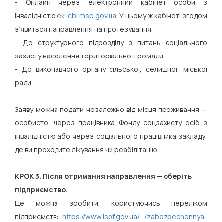
- Онлайн через електронний кабінет особи з
інвалідністю
ek-cbi.msp.gov.ua.
У цьому ж кабінеті згодом
зʼявиться направлення на протезування.
- До структурного підрозділу з питань соціального
захисту населення територіальної громади.
- До виконавчого органу сільської, селищної, міської
ради.
Заяву можна подати незалежно від місця проживання —
особисто, через працівника Фонду соцзахисту осіб з
інвалідністю або через соціального працівника закладу,
де ви проходите лікування чи реабілітацію.
КРОК 3. Після отримання направлення — оберіть
підприємство.
Це можна зробити, користуючись переліком
підприємств:
https://www.ispf.gov.ua/.../zabezpechennya-