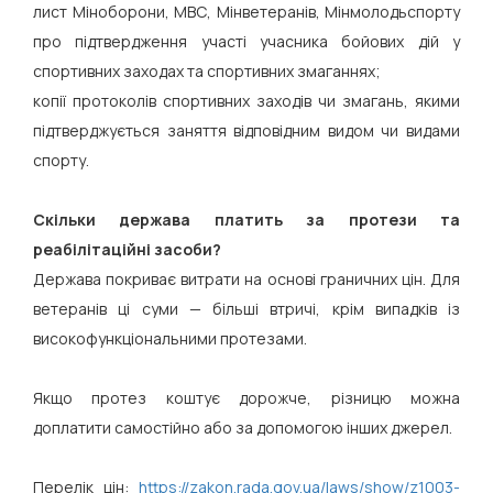
лист Міноборони, МВС, Мінветеранів, Мінмолодьспорту
про підтвердження участі учасника бойових дій у
спортивних заходах та спортивних змаганнях;
копії протоколів спортивних заходів чи змагань, якими
підтверджується заняття відповідним видом чи видами
спорту.
Скільки держава платить за протези та
реабілітаційні засоби?
Держава покриває витрати на основі граничних цін. Для
ветеранів ці суми — більші втричі, крім випадків із
високофункціональними протезами.
Якщо протез коштує дорожче, різницю можна
доплатити самостійно або за допомогою інших джерел.
Перелік цін:
https://zakon.rada.gov.ua/laws/show/z1003-