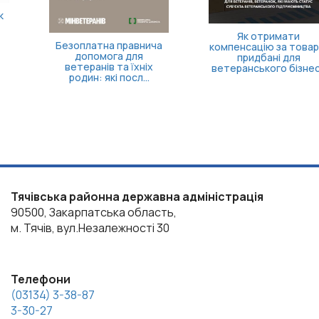
Кортизол і здоров’я
після 40: чому варто
пройти скринінг
Як отримати
компенсацію за товари,
придбані для
ветеранського бізнесу
Тячівська районна державна адміністрація
90500, Закарпатська область,
м. Тячів, вул.Незалежності 30
Телефони
(03134) 3-38-87
3-30-27