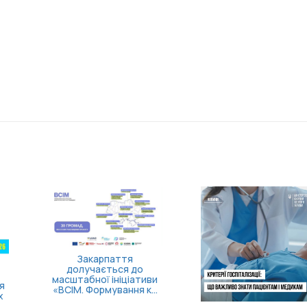
Доступні понад 70
підрозділів: в Україні
розширили програму
поверне...