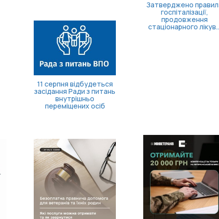
Затверджено правила
госпіталізації,
продовження
стаціонарного лікув...
Борщівник: що це за
рослина і чим вона
небезпечна?