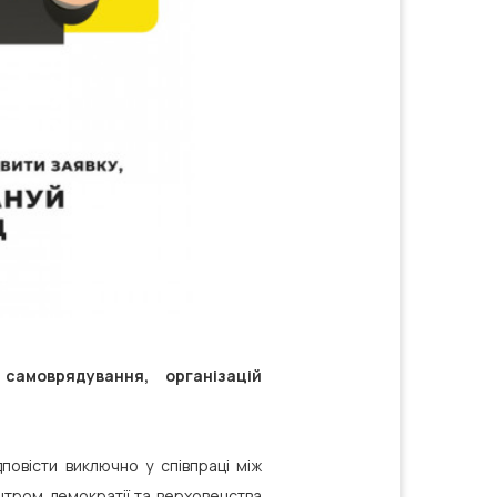
амоврядування, організацій
дповісти виключно у співпраці між
ентром демократії та верховенства