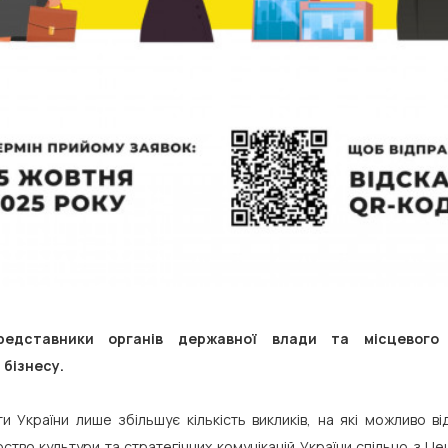
едставники органів державної влади та місцевого с
 бізнесу.
 України лише збільшує кількість викликів, на які можливо ві
ство культури та стратегічних комунікацій України спільно з Ц