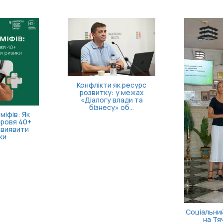
 на запуск
Як опану
справи!
поверну
ко
Безоплатна правнича
допомога для ветеранів
та їхніх родин: які посл...