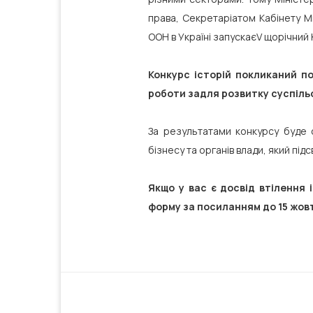
права, Секретаріатом Кабінету М
ООН в Україні запускаєV щорічний 
Конкурс історій покликаний п
роботи задля розвитку суспільс
За результатами конкурсу буде с
бізнесу та органів влади, який підс
Якщо у вас є досвід втілення 
форму за посиланням до 15 жов