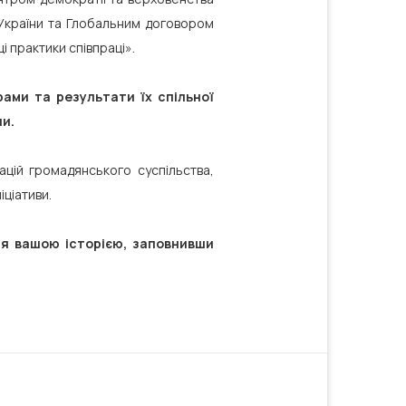
 України та Глобальним договором
і практики співпраці».
ами та результати їх спільної
ни.
ацій громадянського суспільства,
іціативи.
ься вашою історією, заповнивши