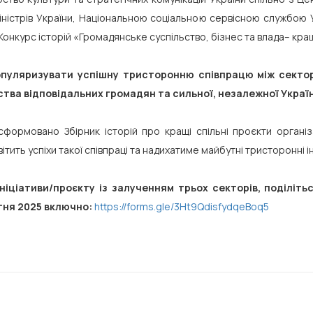
іністрів України, Національною соціальною сервісною службою
Конкурс історій «Громадянське суспільство, бізнес та влада– кращ
опуляризувати успішну тристоронню співпрацю між сектор
тва відповідальних громадян та сильної, незалежної Украї
формовано Збірник історій про кращі спільні проєкти організ
вітить успіхи такої співпраці та надихатиме майбутні тристоронні ін
ініціативи/проєкту із залученням трьох секторів, поділіт
тня 2025 включно:
https://forms.gle/3Ht9QdisfydqeBoq5