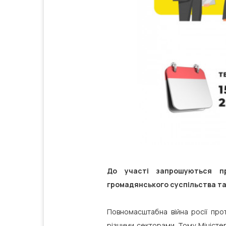
До участі запрошуються пр
громадянського суспільства та
Повномасштабна війна росії проти
різними секторами. Тому Міністер