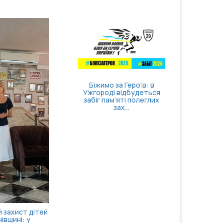
вати себе та
Затверджено правила
ти відчуття
госпіталізації,
нтролю
продовження
стаціонарного лікув...