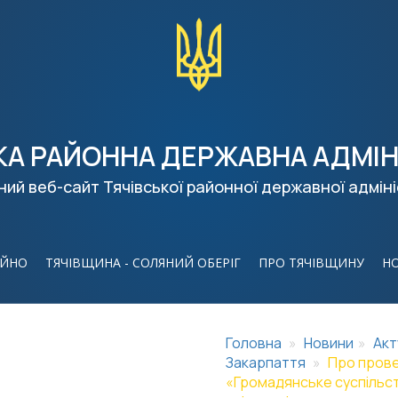
КА РАЙОННА ДЕРЖАВНА АДМІН
ний веб-сайт Тячівської районної державної адміні
ІЙНО
ТЯЧІВЩИНА - СОЛЯНИЙ ОБЕРІГ
ПРО ТЯЧІВЩИНУ
Н
Головна
Новини
Акт
Закарпаття
Про прове
«Громадянське суспільств