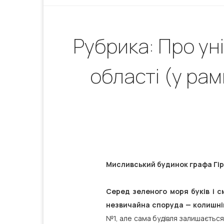
Рубрика: Про ун
області (у ра
Мисливський будинок графа Гірш
Серед зеленого моря буків і с
незвичайна споруда — колишні
№1, але сама будівля залишається