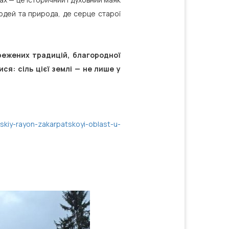
людей та природа, де серце старої
бережених традицій, благородної
ися: сіль цієї землі — не лише у
vskiy-rayon-zakarpatskoyi-oblast-u-