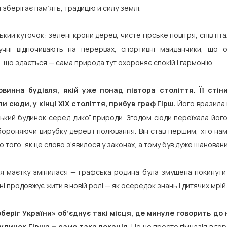
я зберігає пам’ять, традицію й силу землі.
кий куточок: зелені крони дерев, чисте гірське повітря, спів пта
чні відпочивають на перервах, спортивні майданчики, що о
, що здається — сама природа тут охороняє спокій і гармонію.
винна будівля, якій уже понад півтора століття. Її стін
 сюди, у кінці XIX століття, прибув граф Гірш.
Його вразила кр
кий будинок серед дикої природи. Згодом сюди переїхала його
абороняючи вирубку дерев і полювання. Він став першим, хто н
 того, як це слово з’явилося у законах, а тому був дуже шановани
я маєтку змінилася — графська родина була змушена покинути ц
ні продовжує жити в новій ролі — як осередок знань і дитячих мрій
еріг України» об’єднує такі місця, де минуле говорить до
удинок Гірша — саме така локація.
Це не просто гімназія в гор