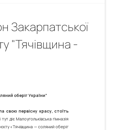
он Закарпатської
у "Тячівщина -
ляний оберіг України”
ла свою первісну красу, стоїть
 тут діє Малоугольківська гімназія
оєкту «Тячівщина — соляний оберіг