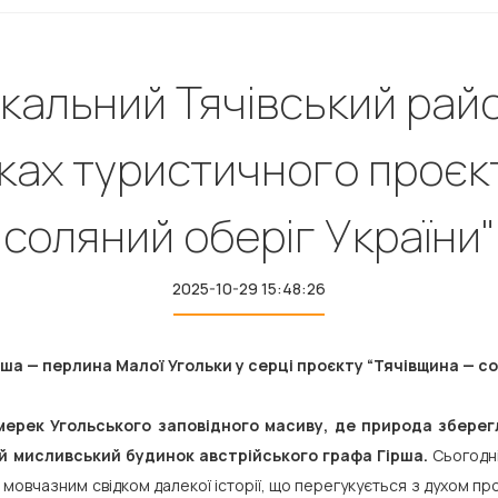
ікальний Тячівський рай
мках туристичного проєкт
соляний оберіг України"
2025-10-29 15:48:26
а — перлина Малої Угольки у серці проєкту “Тячівщина — со
мерек Угольського заповідного масиву, де природа зберег
й мисливський будинок австрійського графа Гірша.
Сьогодні
 мовчазним свідком далекої історії, що перегукується з духом пр