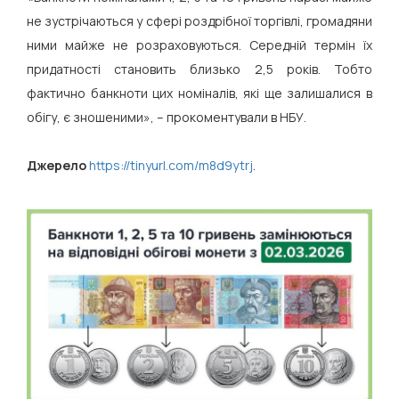
не зустрічаються у сфері роздрібної торгівлі, громадяни
ними майже не розраховуються. Середній термін їх
придатності становить близько 2,5 років. Тобто
фактично банкноти цих номіналів, які ще залишалися в
обігу, є зношеними», – прокоментували в НБУ.
Джерело
https://tinyurl.com/m8d9ytrj
.