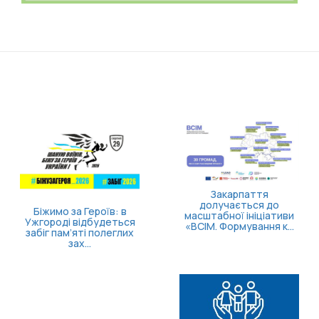
Закарпаття
долучається до
Біжимо за Героїв: в
масштабної ініціативи
Ужгороді відбудеться
«ВСІМ. Формування к...
забіг пам’яті полеглих
зах...