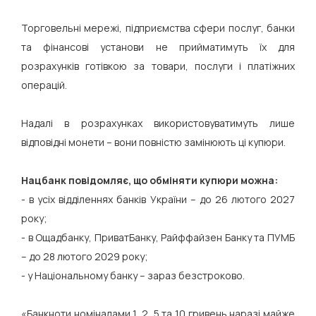
Торговельні мережі, підприємства сфери послуг, банки
та фінансові установи не прийматимуть їх для
розрахунків готівкою за товари, послуги і платіжних
операцій.
Надалі в розрахунках використовуватимуть лише
відповідні монети – вони повністю замінюють ці купюри.
Нацбанк повідомляє, що обміняти купюри можна:
- в усіх відділеннях банків України – до 26 лютого 2027
року;
- в Ощадбанку, ПриватБанку, Райффайзен Банку та ПУМБ
– до 28 лютого 2029 року;
- у Національному банку – зараз безстроково.
«Банкноти номіналами 1, 2, 5 та 10 гривень наразі майже