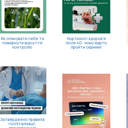
Кортизол і здоров’я
після 40: чому варто
пройти скринінг
«Пакунок школяра»: як
оформити допомогу?