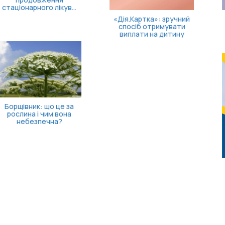
«Дія.Картка»: зручний
Нав'язливі думки
спосіб отримувати
виплати на дитину
Від загального аналізу
доступності КТ – до
показників кожної
лікарн...