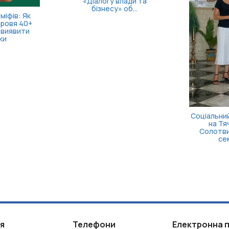
внутрішньо переміщених
м’яті полеглих
осіб
зах...
Більш
вл
ія
Телефони
Електронна 