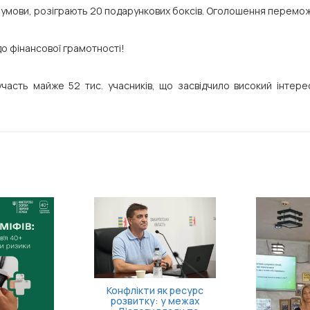
і умови, розіграють 20 подарункових боксів. Оголошення перемож
до фінансової грамотності!
участь майже 52 тис. учасників, що засвідчило високий інтере
11 серпня відбудеться
 за Героїв: в
засідання Ради з питань
і відбудеться