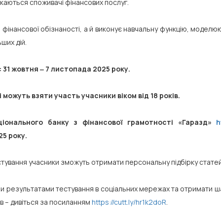
тикаються споживачі фінансових послуг.
 фінансової обізнаності, а й виконує навчальну функцію, моделюю
ших дій.
31 жовтня ‒ 7 листопада 2025 року.
 можуть взяти участь учасники віком від 18 років.
ціонального банку з фінансової грамотності «Гаразд»
h
25 року.
ування учасники зможуть отримати персональну підбірку статей 
и результатами тестування в соціальних мережах та отримати ш
ів – дивіться за посиланням
https://cutt.ly/hr1k2doR
.