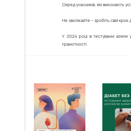
Серед учасників, які виконають ус
Не зволікайте – зробіть свій крок 
У 2024 році в тестуванні взяли 
грамотності.
 як ресурс
Біжимо
: у межах
Ужгород