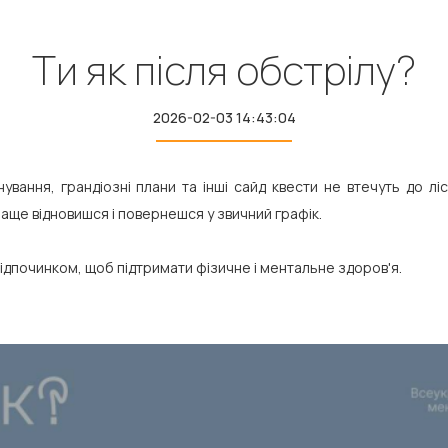
Ти як після обстрілу?
2026-02-03 14:43:04
ування, грандіозні плани та інші сайд квести не втечуть до л
раще відновишся і повернешся у звичний графік.
відпочинком, щоб підтримати фізичне і ментальне здоров'я.