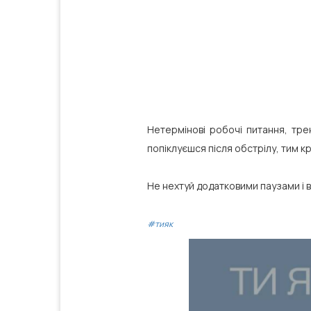
Нетермінові робочі питання, трен
попіклуєшся після обстрілу, тим к
Не нехтуй додатковими паузами і 
#тияк