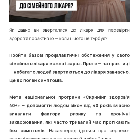
Як давно ви зверталися до лікаря для перевірки
здоров’я проактивно — коли нічого не турбує?
Пройти базові профілактичні обстеження у свого
сімейного лікаря можна і зараз. Проте — на практиці
— небагато людей звертаються до лікаря завчасно,
ще до появи симптомів.
Мета національної програми «Скринінг здоров’я
40+» — допомогти людям віком від 40 років вчасно
виявляти фактори ризику та хронічні
захворювання, які часто тривалий час протікають
без симптомів.
Насамперед ідеться про серцево-
судинні захворювання та цукровий діабет 2 типу.