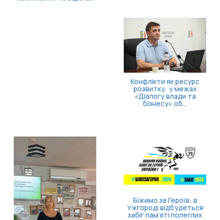
 як ресурс
: у межах
Як опанува
 влади та
повернути
» об...
конт
Безоплатна правнича
допомога для
ветеранів та їхніх
родин: які посл...
 Героїв: в
ідбудеться
ті полеглих