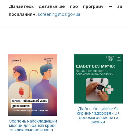
Дізнайтесь детальніше про програму — за
посиланням:
screening.moz.gov.ua
11 серпня відбудеться
засідання Ради з питань
внутрішньо
переміщених осіб
 міфів: Як
Більше час
доровя 40+
власної
є виявити
ики