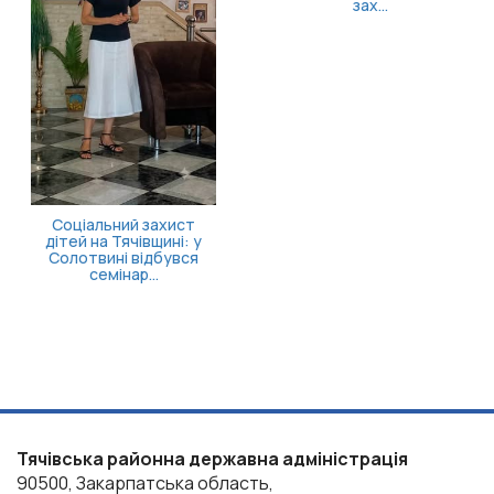
...
Затвердже
госпітал
продо
стаціонарно
Тячівська районна державна адміністрація
90500, Закарпатська область,