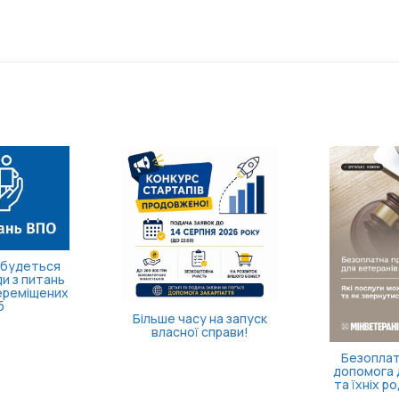
Доступні
підрозділі
розширил
пове
Як опанувати себе та
повернути відчуття
контролю
равнича
ветеранів
які посл...