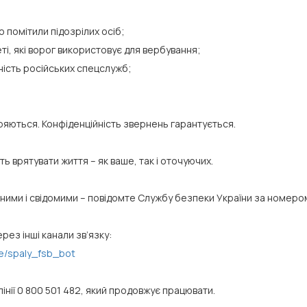
о помітили підозрілих осіб;
еті, які ворог використовує для вербування;
ність російських спецслужб;
іряються. Конфіденційність звернень гарантується.
ь врятувати життя – як ваше, так і оточуючих.
ьними і свідомими – повідомте Службу безпеки України за номером
ез інші канали зв’язку:
e/spaly_fsb_bot
інії 0 800 501 482, який продовжує працювати.