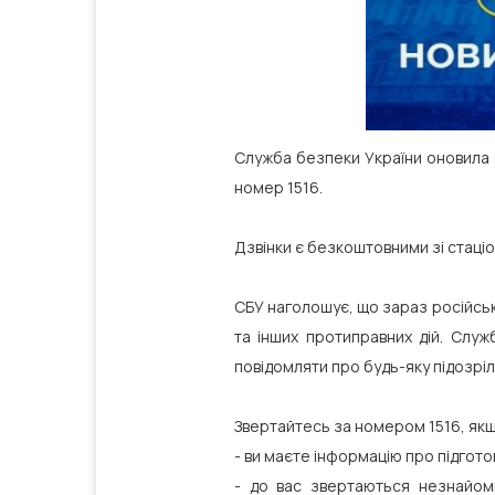
Служба безпеки України оновила 
номер 1516.
Дзвінки є безкоштовними зі стаціо
СБУ наголошує, що зараз російські
та інших протиправних дій. Служ
повідомляти про будь-яку підозрілу
Звертайтесь за номером 1516, як
- ви маєте інформацію про підготов
- до вас звертаються незнайомц