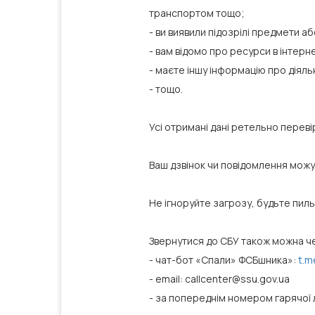
транспортом тощо;
- ви виявили підозрілі предмети аб
- вам відомо про ресурси в інтерн
- маєте іншу інформацію про діяль
- тощо.
Усі отримані дані ретельно перев
Ваш дзвінок чи повідомлення можут
Не ігноруйте загрозу, будьте пил
Звернутися до СБУ також можна чер
- чат-бот «Спали» ФСБшника»:
t.m
- email: callcenter@ssu.gov.ua
- за попереднім номером гарячої л