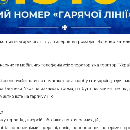
контакти «гарячої лінії» для звернень громадян. Відтепер зате
нарних та мобільних телефонів усіх операторів на території Украї
 спецслужби активно намагаються завербувати українців для вико
ба безпеки України закликає громадян бути пильними, не підд
 активність на гарячу лінію.
що:
ку терактів, диверсій, або інших протиправних дій;
і із пропозиціями щодо підпалів, перенесення невідомих п