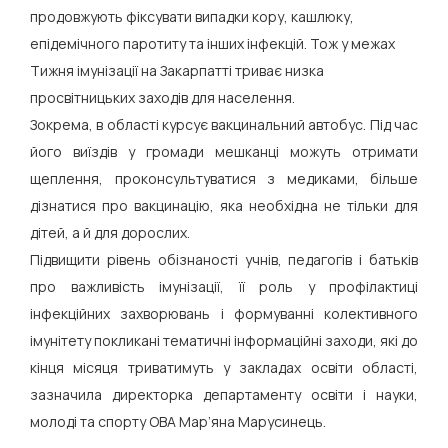
продовжують фіксувати випадки кору, кашлюку,
епідемічного паротиту та інших інфекцій. Тож у межах
Тижня імунізації на Закарпатті триває низка
просвітницьких заходів для населення.
Зокрема, в області курсує вакцинальний автобус. Під час
його виїздів у громади мешканці можуть отримати
щеплення, проконсультуватися з медиками, більше
дізнатися про вакцинацію, яка необхідна не тільки для
дітей, а й для дорослих.
Підвищити рівень обізнаності учнів, педагогів і батьків
про важливість імунізації, її роль у профілактиці
інфекційних захворювань і формуванні колективного
імунітету покликані тематичні інформаційні заходи, які до
кінця місяця триватимуть у закладах освіти області,
зазначила директорка департаменту освіти і науки,
молоді та спорту ОВА Мар’яна Марусинець.