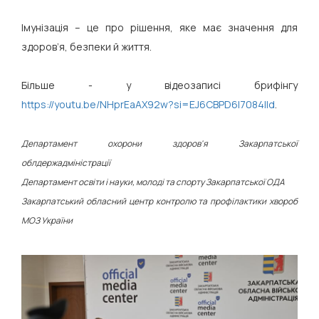
Імунізація – це про рішення, яке має значення для
здоров’я, безпеки й життя.
Більше - у відеозаписі брифінгу
https://youtu.be/NHprEaAX92w?si=EJ6CBPD6l7084IId
.
Департамент охорони здоров'я Закарпатської
облдержадміністрації
Департамент освіти і науки, молоді та спорту Закарпатської ОДА
Закарпатський обласний центр контролю та профілактики хвороб
МОЗ України