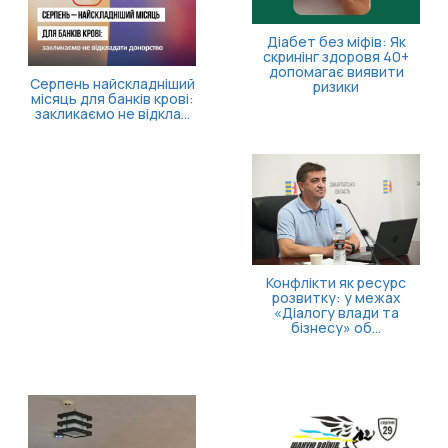
внутрішньо
переміщених осіб
Більше часу на запуск
власної справи!
Як опанувати себе та
повернути відчуття
контролю
Безоплатна правнича
допомога для
ветеранів та їхніх
родин: які посл...