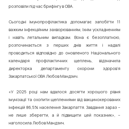
розповіли під час брифінгу в ОВА.
Сьогодні імунопрофілактика допомагає запобігти 11
важким інфекційним захворюванням, їхнім ускладненням
і навіть летальним випадкам. Вона є безоплатною,
розпочинається з перших днів життя і надалі
проводиться відповідно до оновленого Національного
календаря профілактичних щеплень, відзначила
директорка департаменту охорони здоров’я
Закарпатської ОВА Любов Мандзич.
«У 2025 році нам вдалося досягти хорошого рівня
імунізації та охопити щепленнями від вакцинокерованих
інфекцій 86,5% населення Закарпаття. Завдання зараз –
не лише зберегти, а й підвищити цей показник», –
наголосила Любов Мандзич.