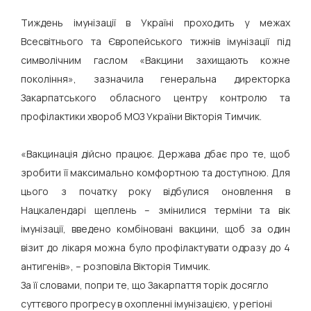
Тиждень імунізації в Україні проходить у межах
Всесвітнього та Європейського тижнів імунізації під
символічним гаслом «Вакцини захищають кожне
покоління», зазначила генеральна директорка
Закарпатського обласного центру контролю та
профілактики хвороб МОЗ України Вікторія Тимчик.
«Вакцинація дійсно працює. Держава дбає про те, щоб
зробити її максимально комфортною та доступною. Для
цього з початку року відбулися оновлення в
Нацкалендарі щеплень – змінилися терміни та вік
імунізації, введено комбіновані вакцини, щоб за один
візит до лікаря можна було профілактувати одразу до 4
антигенів», – розповіла Вікторія Тимчик.
За її словами, попри те, що Закарпаття торік досягло
суттєвого прогресу в охопленні імунізацією, у регіоні