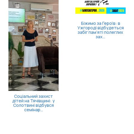
Затверджено правила
госпіталізації,
продовження
стаціонарного лікув...