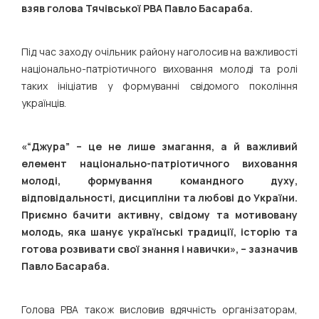
взяв голова Тячівської РВА Павло Басараба.
Під час заходу очільник району наголосив на важливості
національно-патріотичного виховання молоді та ролі
таких ініціатив у формуванні свідомого покоління
українців.
«“Джура” – це не лише змагання, а й важливий
елемент національно-патріотичного виховання
молоді, формування командного духу,
відповідальності, дисципліни та любові до України.
Приємно бачити активну, свідому та мотивовану
молодь, яка шанує українські традиції, історію та
готова розвивати свої знання і навички», – зазначив
Павло Басараба.
Голова РВА також висловив вдячність організаторам,