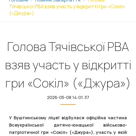
Тячівської РВА взяв участь у відкритті гри «Сокіл»
(«Джура»)
Голова Тячівської РВА
взяв участь у відкритті
гри «Сокіл» («Джура»)
2026-05-08 14:01:37
У Буштинському ліцеї відбулася офіційна частина
Всеукраїнської дитячо-юнацької військово-
патріотичної гри «Сокіл» («Джура»), участь у якій