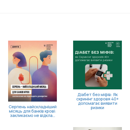
11 серпн
засідання
вну
перемі
Діабет без міфів: Як
скринінг здоровя 40+
допомагає виявити
найскладніший
ризики
 банків крові:
о не відкла...