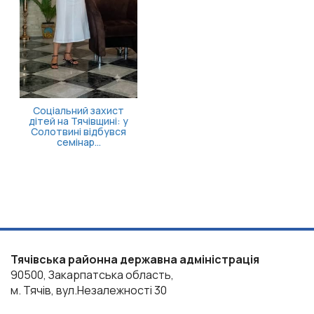
ьний захист
 Тячівщині: у
ні відбувся
мінар...
Тячівська районна державна адміністрація
90500, Закарпатська область,
м. Тячів, вул.Незалежності 30