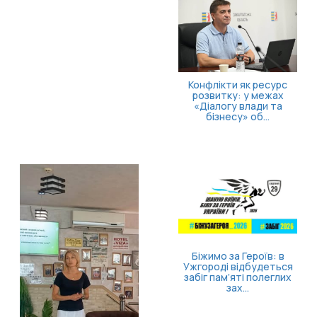
Конфлікти як ресурс
розвитку: у межах
«Діалогу влади та
бізнесу» об...
Безопла
допо
ветеран
родин:
Біжимо за Героїв: в
Ужгороді відбудеться
забіг пам’яті полеглих
зах...