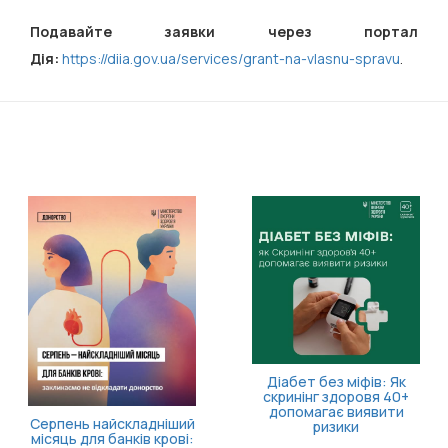
Подавайте заявки через портал
Дія:
https://diia.gov.ua/services/grant-na-vlasnu-spravu
.
11 серпня відбудеться
засідання Ради з питань
внутрішньо
переміщених осіб
Більше часу на запуск
власної справи!