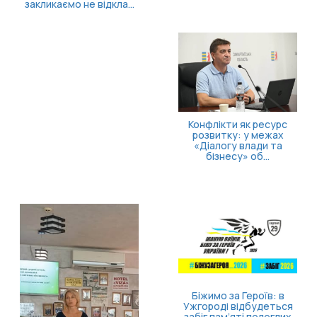
Як опанувати себе та
повернути відчуття
контролю
Безоплатна правнича
допомога для
ветеранів та їхніх
родин: які посл...