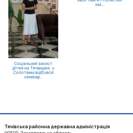
Затверджено правила
госпіталізації,
продовження
стаціонарного лікув...
Тячівська районна державна адміністрація