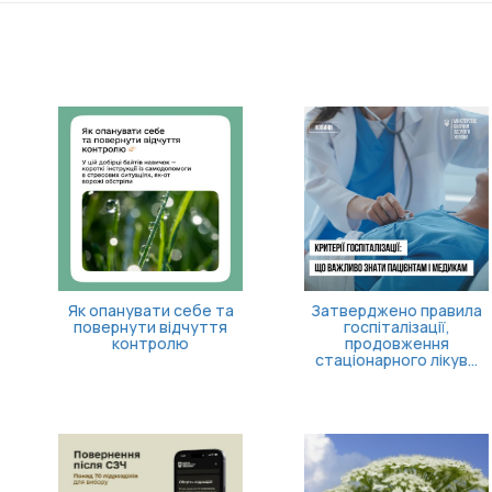
Як опанувати себе та
Затверджено правила
повернути відчуття
госпіталізації,
контролю
продовження
стаціонарного лікув...