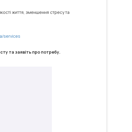
 якості життя, зменшення стресу та
ua/services
сту та заявіть про потребу.