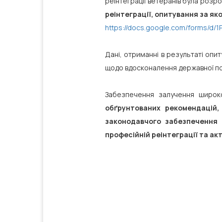
реінтеграції ветеранів була роз
реінтеграції, опитування за я
https://docs.google.com/forms/d
Дані, отриманні в результаті опи
щодо вдосконалення державної пол
Забезпечення залучення широ
обґрунтованих рекомендацій,
законодавчого забезпечення в
професійній реінтеграції та акт