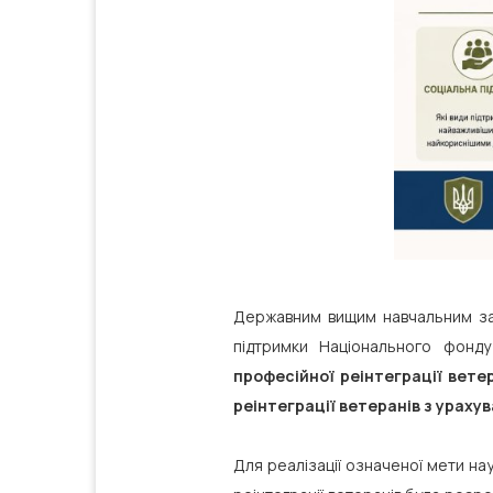
Державним вищим навчальним зак
підтримки Національного фонд
професійної реінтеграції вете
реінтеграції ветеранів з ураху
Для реалізації означеної мети на