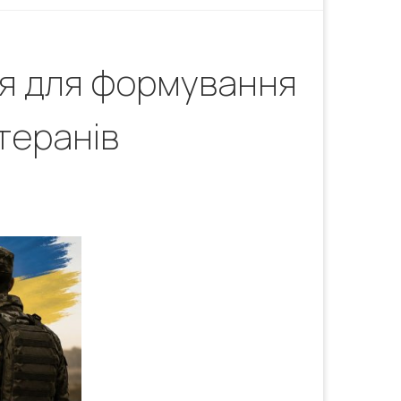
ня для формування
теранів