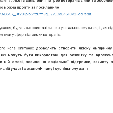
роблена
Анкета виявлення потреб ветеранів війни та особлив
кою можна пройти за посиланням:
/1PBxD3G7_9t291pIb6Yz6fmvqElZVLOdB461GV2--gdI/edit
.
тування, будуть використані лише в узагальненому вигляді для п
ітики у сфері підтримки ветеранів.
кого кола опитаних
дозволить створити якісну емпіричну
 які можуть бути використані для розвитку та вдоскона
 цій сфері, посилення соціальної підтримки, захисту п
ивній участі в економічному і суспільному житті.