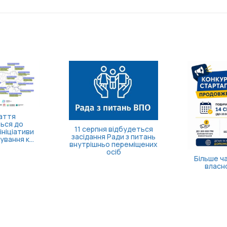
деться
 питань
міщених
Більше часу на запуск
власної справи!
Безоплатна 
допомога для
та їхніх родин: