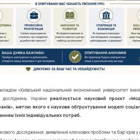
ладом «Київський національний економічний університет імені
у досліджень України
реалізується науковий проєкт «Мо
ранів», метою якого є наукове обґрунтування моделі соціа
ванням їхніх індивідуальних потреб.
укового дослідження, виявлення ключових проблем та бар’єрів у 