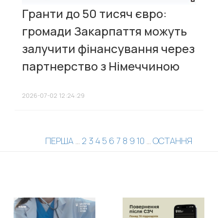
Гранти до 50 тисяч євро:
громади Закарпаття можуть
залучити фінансування через
партнерство з Німеччиною
2026-07-02 12:24:29
ПЕРША
...
2
3
4
5
6
7
8
9
10
...
ОСТАННЯ