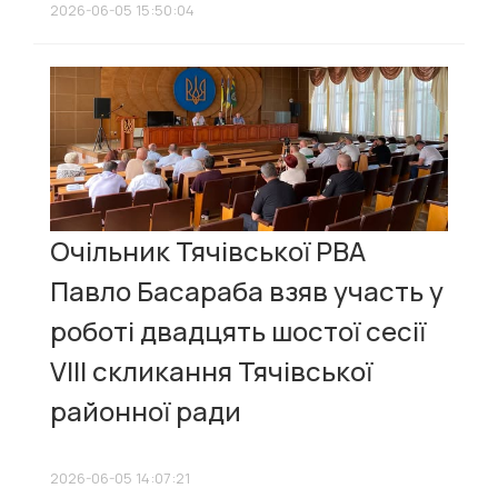
2026-06-05 15:50:04
Очільник Тячівської РВА
Павло Басараба взяв участь у
роботі двадцять шостої сесії
VIII скликання Тячівської
районної ради
2026-06-05 14:07:21