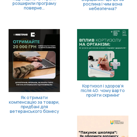
розширили програму
рослина і чим вона
поверне...
небезпечна?
Кортизол і здоров’я
після 40: чому варто
пройти скринінг
Як отримати
компенсацію за товари,
придбані для
ветеранського бізнесу