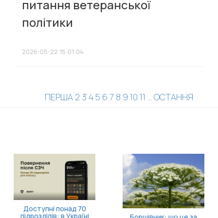
питання ветеранської
політики
2026-05-22 15:01:04
ПЕРША
2
3
4
5
6
7
8
9
10
11
...
ОСТАННЯ
Доступні понад 70
підрозділів: в Україні
Борщівник: що це за