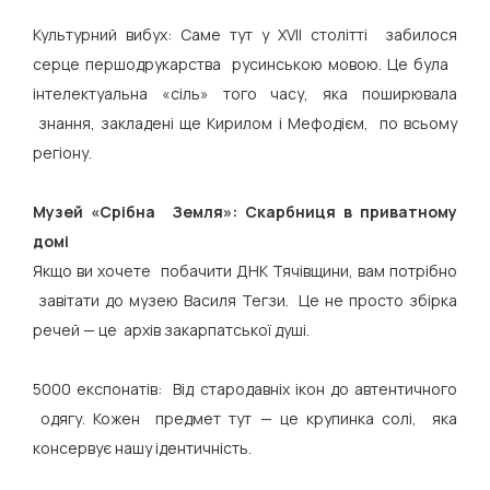
Культурний вибух: Саме тут у XVII столітті забилося
серце першодрукарства русинською мовою. Це була
інтелектуальна «сіль» того часу, яка поширювала
знання, закладені ще Кирилом і Мефодієм, по всьому
регіону.
Музей «Срібна Земля»: Скарбниця в приватному
домі
Якщо ви хочете побачити ДНК Тячівщини, вам потрібно
завітати до музею Василя Тегзи. Це не просто збірка
речей — це архів закарпатської душі.
5000 експонатів: Від стародавніх ікон до автентичного
одягу. Кожен предмет тут — це крупинка солі, яка
консервує нашу ідентичність.