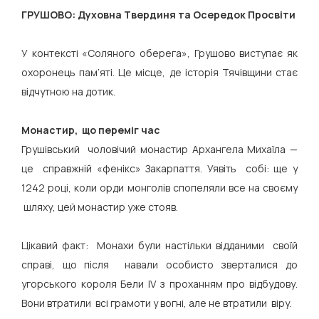
ГРУШОВО: Духовна Твердиня та Осередок Просвіти
У контексті «Соляного оберега», Грушово виступає як
охоронець пам’яті. Це місце, де історія Тячівщини стає
відчутною на дотик.
Монастир, що переміг час
Грушівський чоловічий монастир Архангела Михаїла —
це справжній «фенікс» Закарпаття. Уявіть собі: ще у
1242 році, коли орди монголів спопеляли все на своєму
шляху, цей монастир уже стояв.
Цікавий факт: Монахи були настільки відданими своїй
справі, що після навали особисто зверталися до
угорського короля Бели IV з проханням про відбудову.
Вони втратили всі грамоти у вогні, але не втратили віру.