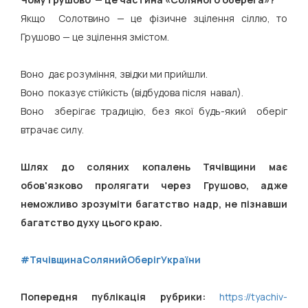
Якщо Солотвино — це фізичне зцілення сіллю, то
Грушово — це зцілення змістом.
Воно дає розуміння, звідки ми прийшли.
Воно показує стійкість (відбудова після навал).
Воно зберігає традицію, без якої будь-який оберіг
втрачає силу.
Шлях до соляних копалень Тячівщини має
обов'язково пролягати через Грушово, адже
неможливо зрозуміти багатство надр, не пізнавши
багатство духу цього краю.
#ТячівщинаСолянийОберігУкраїни
Попередня публікація рубрики:
https://tyachiv-