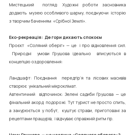
Мистецький погляд: Художні роботи засновника
додають музею особливого шарму, поєднуючи історію
з творчим баченням «Срібної Землі».
Еко-рекреація: Де гори дихають спокоєм
Проєкт «Соляний оберіг» — це і про відновлення сил.
Природні умови Грушова ідеально вписуються в
концепцію оздоровлення:
Ландшафт: Поєднання передгір’я та лісових масивів
створює унікальний мікроклімат.
Автентичний відпочинок: Зелені садиби Грушова — це
фінальний акорд подорожі. Тут турист не просто спить,
а занурюється у побут, куштує страви, приготовані за
рецептами пращурів, і відчуває справжній ритм гір.
Чому Грушово — це частина «Соляного оберега»?