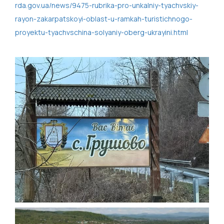
rda.gov.ua/news/9475-rubrika-pro-unkalniy-tyachvskiy-
rayon-zakarpatskoyi-oblast-u-ramkah-turistichnogo-
proyektu-tyachvschina-solyaniy-oberg-ukrayini.html