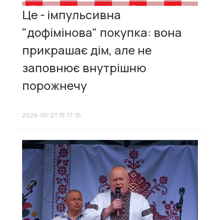
Це - імпульсивна
"дофімінова" покупка: вона
прикрашає дім, але не
заповнює внутрішню
порожнечу
2026-05-21 15:17:15