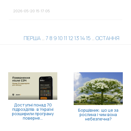
2026-05-20 15:17:05
ПЕРША
...
7
8
9
10
11
12
13
14
15
...
ОСТАННЯ
Доступні понад 70
підрозділів: в Україні
Борщівник: що це за
розширили програму
рослина і чим вона
поверне...
небезпечна?