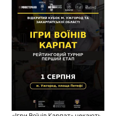
«Ігри Воїнів Карпат» чекають