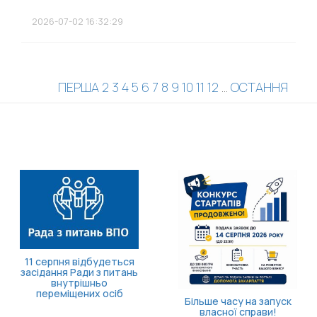
2026-07-02 16:32:29
ПЕРША
2
3
4
5
6
7
8
9
10
11
12
...
ОСТАННЯ
11 серпня відбудеться
засідання Ради з питань
внутрішньо
переміщених осіб
Більше часу на запуск
власної справи!