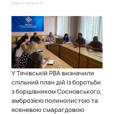
2026-07-09 14:41:10
У Тячівській РВА визначили
спільний план дій із боротьби
з борщівником Сосновського,
амброзією полинолистою та
ясеневою смарагдовою