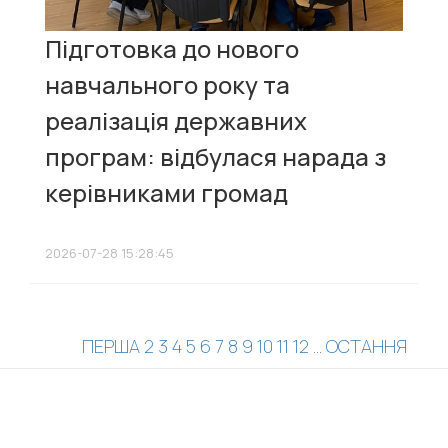
Підготовка до нового
навчального року та
реалізація державних
програм: відбулася нарада з
керівниками громад
2026-07-28 15:28:45
ПЕРША
2
3
4
5
6
7
8
9
10
11
12
...
ОСТАННЯ