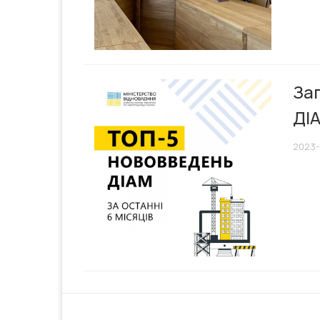
Зап
ДІ
2023-1