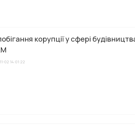
обігання корупції у сфері будівницт
АМ
1-02 14:01:22