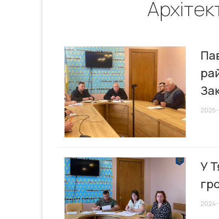
Архітек
Пав
ра
Зак
2025-
У Т
гр
2024-