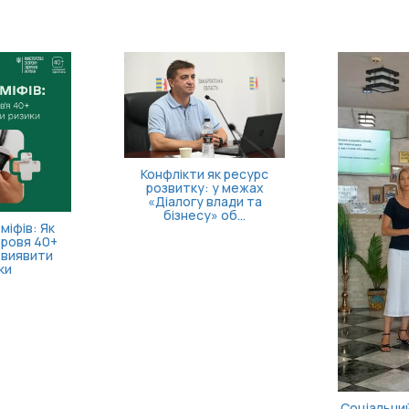
Конфлікти як ресурс
розвитку: у межах
«Діалогу влади та
бізнесу» об...
міфів: Як
оровя 40+
 виявити
ки
Соціальний