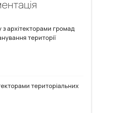
ментація
у з архітекторами громад
анування території
ітекторами територіальних