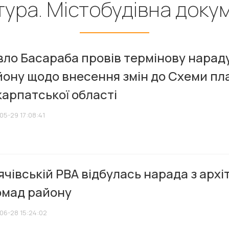
тура. Містобудівна доку
ло Басараба провів термінову нарад
йону щодо внесення змін до Схеми пл
арпатської області
05-29 17:08:41
ячівській РВА відбулась нарада з арх
омад району
06-28 15:24:02