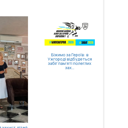
11 сер
Біжимо за Героїв: в
засідан
Ужгороді відбудеться
внутріш
забіг пам’яті полеглих
зах...
 захист дітей