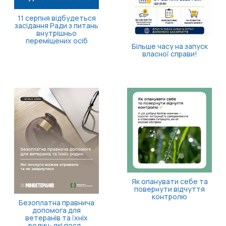
11 серпня відбудеться
засідання Ради з питань
внутрішньо
переміщених осіб
Більше часу на запуск
власної справи!
Як опанувати себе та
повернути відчуття
контролю
Безоплатна правнича
допомога для
ветеранів та їхніх
родин: які посл...