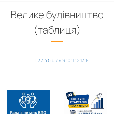
Велике будівництво
(таблиця)
1
2
3
4
5
6
7
8
9
10
11
12
13
14