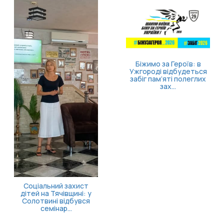
Біжимо за Героїв: в
Ужгороді відбудеться
забіг пам’яті полеглих
зах...
Соціальний захист
дітей на Тячівщині: у
Солотвині відбувся
семінар...