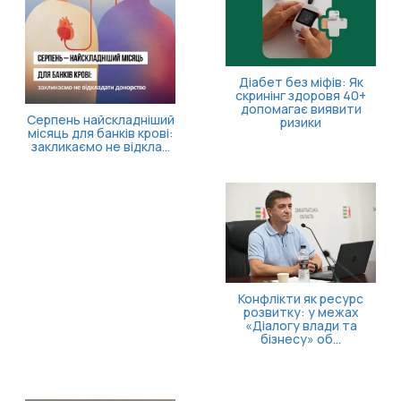
Діабет без міфів: Як
скринінг здоровя 40+
допомагає виявити
Серпень найскладніший
ризики
місяць для банків крові:
закликаємо не відкла...
Конфлікти як ресурс
розвитку: у межах
«Діалогу влади та
бізнесу» об...