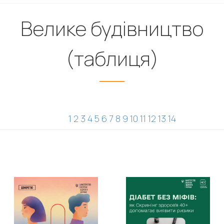
Велике будівництво
(таблиця)
1
2
3
4
5
6
7
8
9
10
11
12
13
14