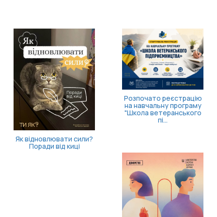
Закарпаття
долучається до
Біжимо за Героїв: в
масштабної ініціативи
Ужгороді відбудеться
«ВСІМ. Формування к...
забіг пам’яті полеглих
зах...
11 серпня відбудеться
засідання Ради з питань
внутрішньо