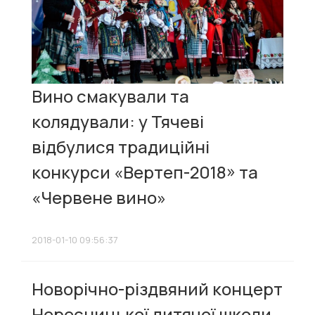
Вино смакували та
колядували: у Тячеві
відбулися традиційні
конкурси «Вертеп-2018» та
«Червене вино»
2018-01-10 09:56:37
Новорічно-різдвяний концерт
Нересницької дитячої школи