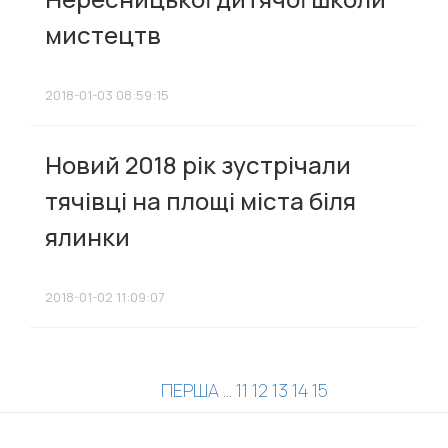
мистецтв
2018-01-03 08:59:15
Новий 2018 рік зустрічали
тячівці на площі міста біля
ялинки
2018-01-02 11:09:07
ПЕРША
...
11
12
13
14
15