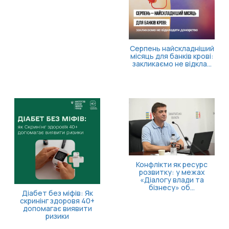
переміщених осіб
Більше часу на запуск
власної справи!
Безоплатна правнича
допомога для
ветеранів та їхніх
родин: які посл...