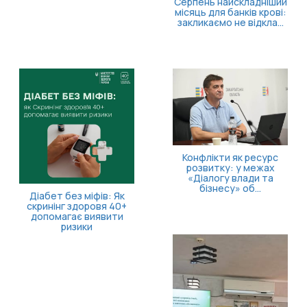
Більше часу на запуск
власної справи!
Безоплатна правнича
допомога для
ветеранів та їхніх
родин: які посл...