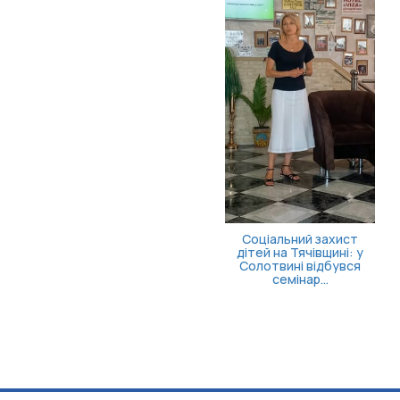
Як опанувати себе та
повернути відчуття
контролю