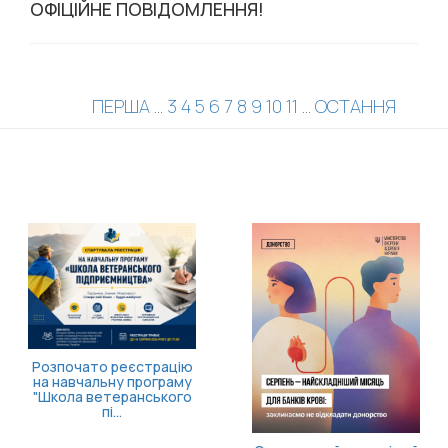
ОФІЦІЙНЕ ПОВІДОМЛЕННЯ!
ПЕРША
...
3
4
5
6
7
8
9
10
11
...
ОСТАННЯ
Закарпаття
долучається до
11 серпня відбудеться
масштабної ініціативи
засідання Ради з питань
«ВСІМ. Формування к...
внутрішньо
переміщених осіб