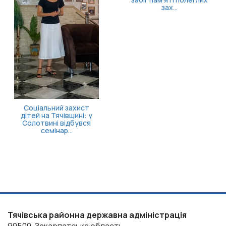
Затверджено 
госпіталіза
продовже
стаціонарного 
Тячівська районна державна адміністрація