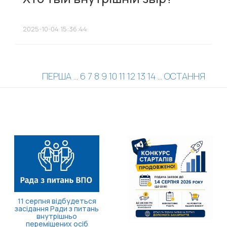
2025-10-04 15:36:44
ПЕРША
...
6
7
8
9
10
11
12
13
14
...
ОСТАННЯ
11 серпня відбудеться
засідання Ради з питань
внутрішньо
переміщених осіб