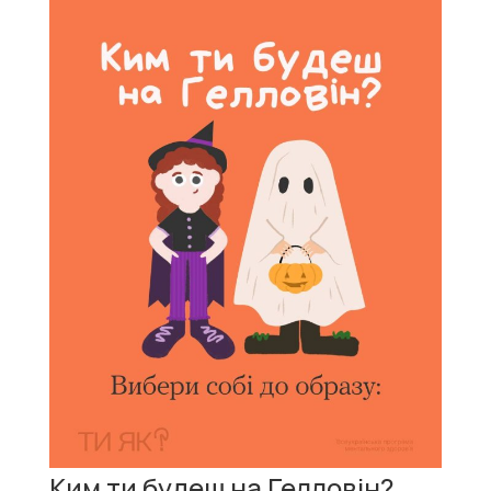
Ким ти будеш на Гелловін?