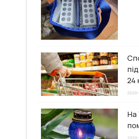
Спо
під
24 
2020-
На 
пом
2020-