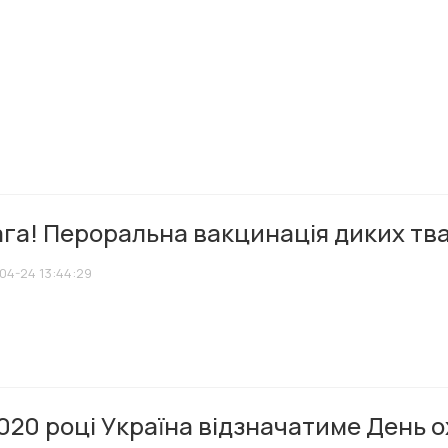
ага! Пероральна вакцинація диких тв
04-24 13:44:29
020 році Україна відзначатиме День о