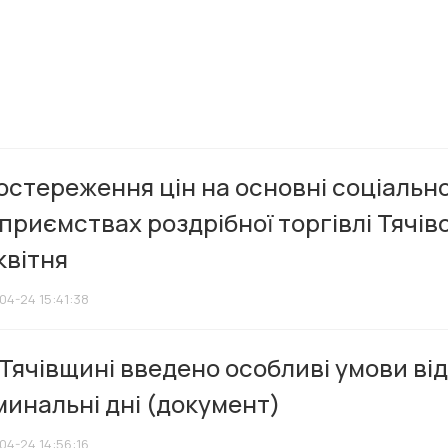
стереження цін на основні соціально
приємствах роздрібної торгівлі Тячів
квітня
04-24 15:41:38
Тячівщині введено особливі умови ві
инальні дні (документ)
04-24 14:56:16