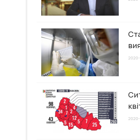
Ста
ви
2020-
Сит
кві
2020-