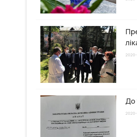
Пре
лі
2020-
До
2020-