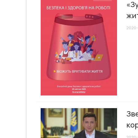
«Зу
жи
2020-
Зв
ко
2020-