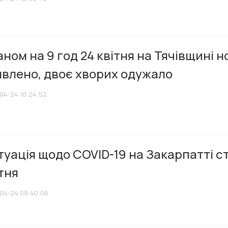
ном на 9 год 24 квітня на Тячівщині н
явлено, двоє хворих одужало
04-24 10:24:52
уація щодо COVID-19 на Закарпатті с
тня
04-24 09:40:06