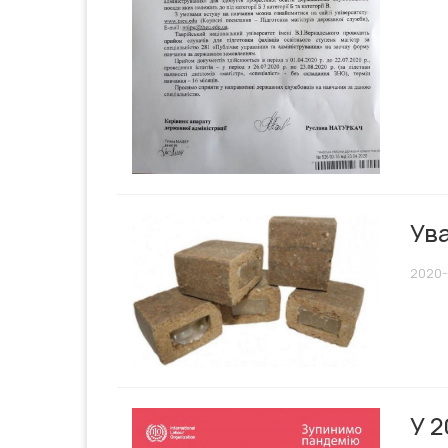
Ув
2020-
У 2