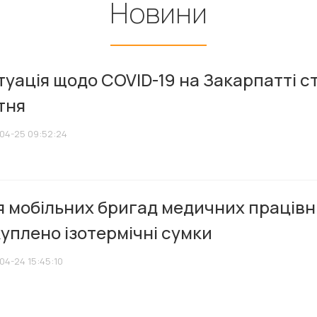
Новини
уація щодо COVID-19 на Закарпатті с
тня
04-25 09:52:24
 мобільних бригад медичних працівн
уплено ізотермічні сумки
04-24 15:45:10