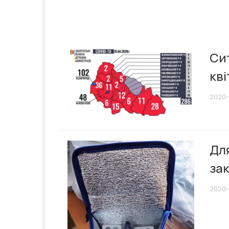
Сит
кві
2020-
Для
зак
2020-