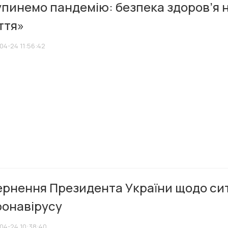
пинемо пандемію: безпека здоров’я 
ття»
04-24 11:56:42
ернення Президента України щодо сит
ронавірусу
04-24 10:38:40