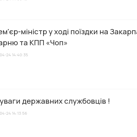
м'єр-міністр у ході поїздки на Закар
карню та КПП «Чоп»
04-24 14:40:35
 уваги державних службовців !
04-24 14:13:56