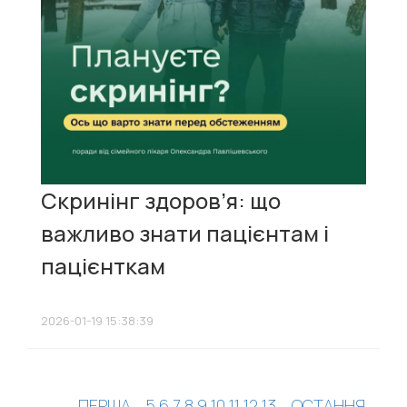
Скринінг здоров’я: що
важливо знати пацієнтам і
пацієнткам
2026-01-19 15:38:39
ПЕРША
...
5
6
7
8
9
10
11
12
13
...
ОСТАННЯ