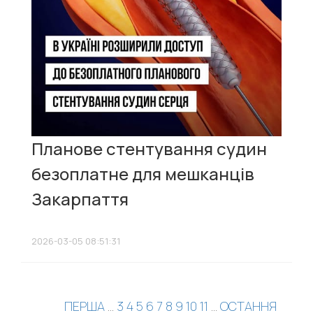
Планове стентування судин
безоплатне для мешканців
Закарпаття
2026-03-05 08:51:31
ПЕРША
...
3
4
5
6
7
8
9
10
11
...
ОСТАННЯ