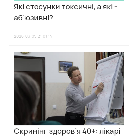
Які стосунки токсичні, а які -
аб'юзивні?
2026-03-05 21:01:14
Скринінг здоров’я 40+: лікарі