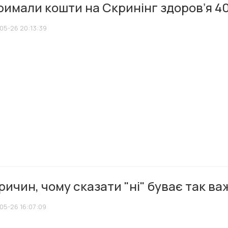
имали кошти на Скринінг здоровʼя 40
05-26 20:13:39
ричин, чому сказати "ні" буває так ва
05-26 16:07:09