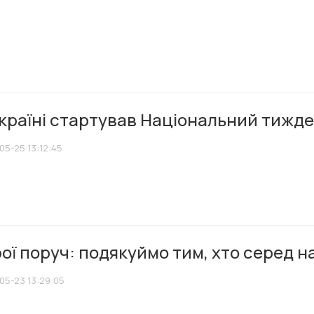
країні стартував Національний тижде
05-25 13:12:45
ої поруч: подякуймо тим, хто серед н
05-23 13:29:05