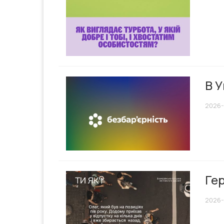
В У
2026-
Гер
2026-