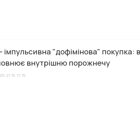
- імпульсивна "дофімінова" покупка: 
повнює внутрішню порожнечу
5-21 15:17:15