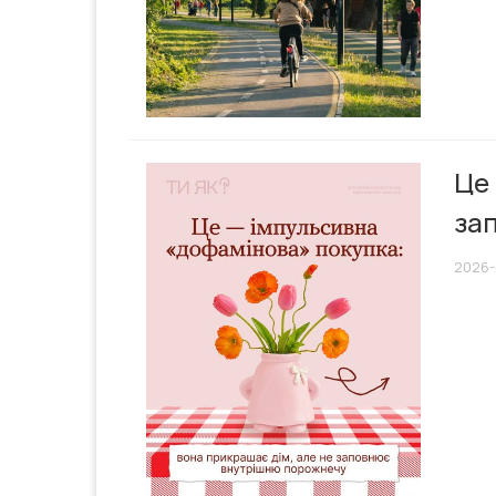
Це 
за
2026-0