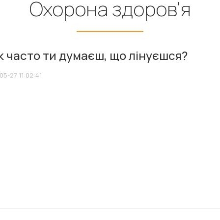
Охорона здоров'я
к часто ти думаєш, що лінуєшся?
05-27 11:02:41