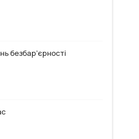
нь безбар’єрності
ас