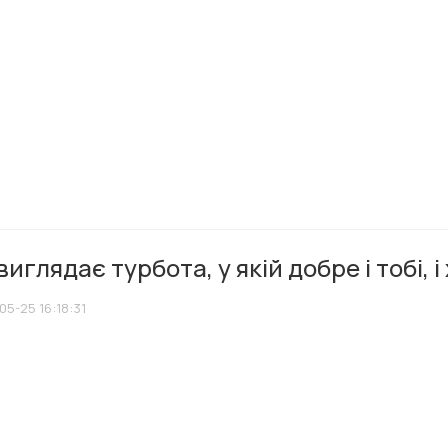
виглядає турбота, у якій добре і тобі
05-25 16:18:31