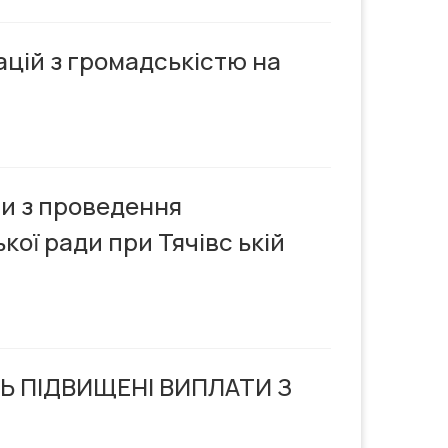
цій з громадськістю на
пи з проведення
кої ради при Тячівс ькій
 ПІДВИЩЕНІ ВИПЛАТИ З