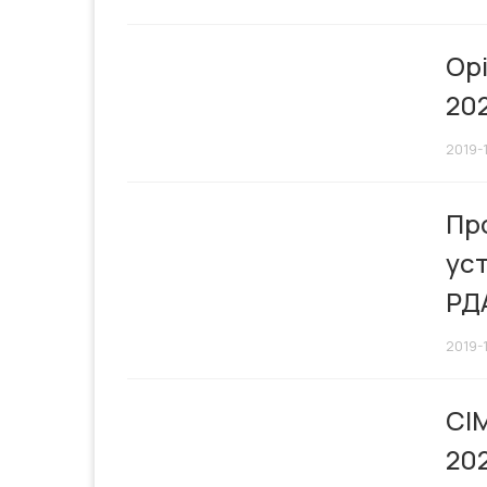
Ор
202
2019-
Про
уст
РД
2019-1
СІ
20