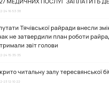
 27 МЕДИЧНИХ ПОСЛУГ ЗАПЛАТИТЬ Д
12-24 16:53:38
утати Тячівської райради внесли змін
ак не затвердили план роботи райрад
тримали звіт голови
12-24 15:35:35
крито читальну залу тересвянської бі
2-23 12:10:22