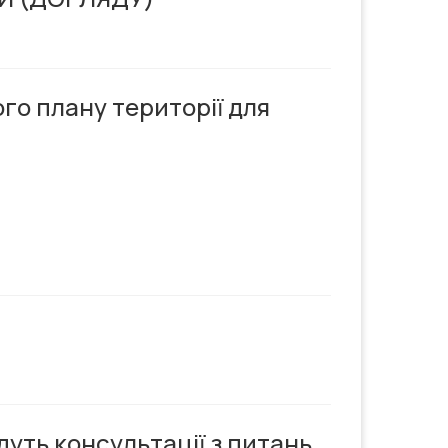
о плану території для
дуть консультації з питань