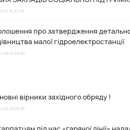
12-27 14:57:29
олошення про затвердження детальног
івництва малої гідроелектростанції
12-26 12:49:50
овні вірники західного обряду !
12-24 21:29:26
арпатцям під час «гарячої лінії» нада