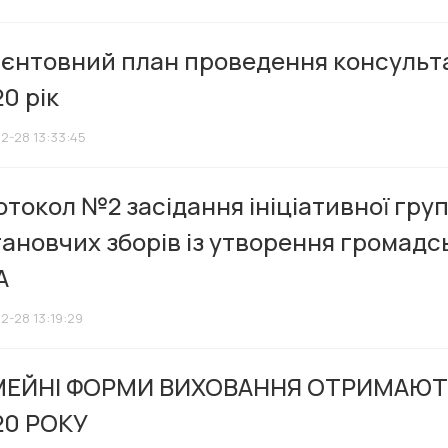
ієнтовний план проведення консульта
0 рік
12-28 13:33:45
токол №2 засідання ініціативної гру
ановчих зборів із утворення громадсь
А
2-28 13:19:29
МЕЙНІ ФОРМИ ВИХОВАННЯ ОТРИМАЮТЬ
20 РОКУ