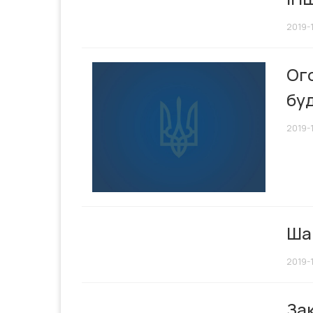
2019-
Ог
буд
2019-
Шан
2019-
Зак