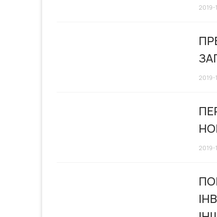
2019-
ПР
ЗА
2019-1
ПЕ
НО
2019-1
ПО
ІН
ІН