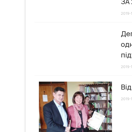
ЗА
2019-
Деп
одн
під
2019-
Від
2019-1