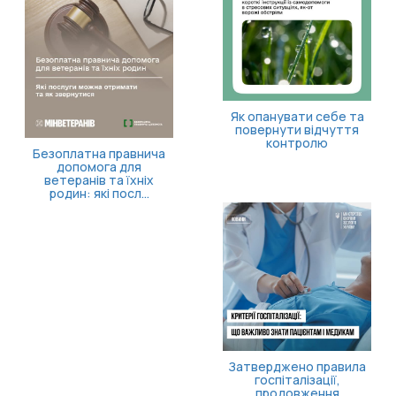
Як опанувати себе та
повернути відчуття
контролю
Безоплатна правнича
допомога для
ветеранів та їхніх
родин: які посл...
Затверджено правила
госпіталізації,
продовження