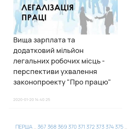
Вища зарплата та
додатковий мільйон
легальних робочих місць -
перспективи ухвалення
законопроекту "Про працю"
2020-01-20 14:40:25
ПЕРША
...
367
368
369
370
371
372
373
374
375
...