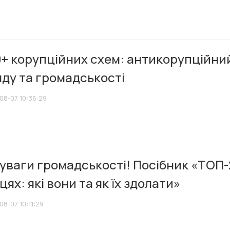
0+ корупційних схем: антикорупційни
ду та громадськості
08-07 10:36:29
уваги громадськості! Посібник «ТОП-
цях: які вони та як їх здолати»
08-07 10:11:29