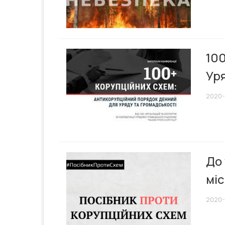
10
Уря
2020-
До 
міс
2020-