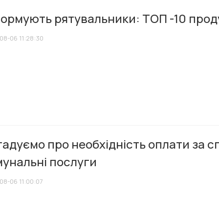
ормують рятувальники: ТОП -10 продук
08-06 11:28:30
адуємо про необхідність оплати за с
мунальні послуги
08-06 11:00:07