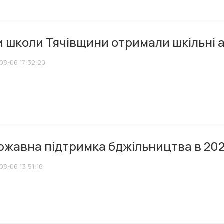
и школи Тячівщини отримали шкільні 
08-06 17:32:20
ржавна підтримка бджільництва в 202
08-06 13:51:16