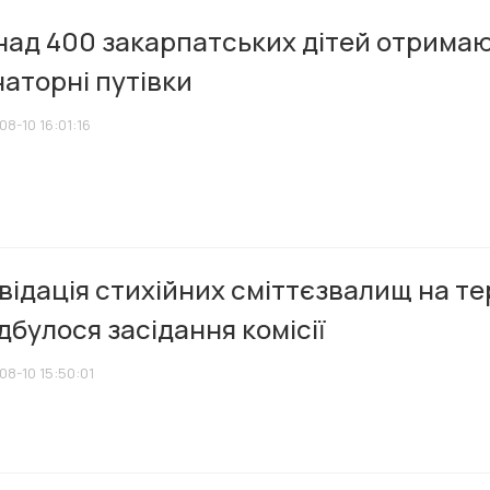
над 400 закарпатських дітей отримаю
аторні путівки
8-10 16:01:16
відація стихійних сміттєзвалищ на те
ідбулося засідання комісії
08-10 15:50:01