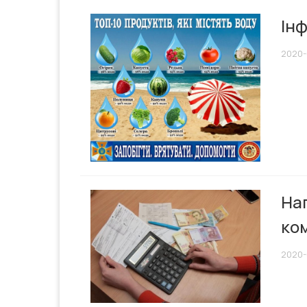
Інф
2020-
Наг
ко
2020-