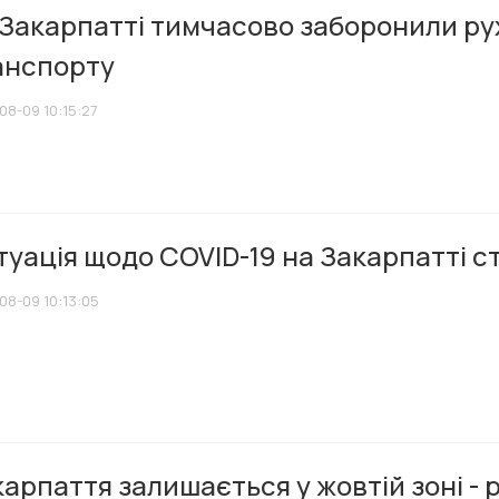
 Закарпатті тимчасово заборонили ру
анспорту
08-09 10:15:27
уація щодо COVID-19 на Закарпатті с
08-09 10:13:05
арпаття залишається у жовтій зоні - 