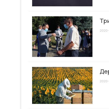
Тр
2020-
Де
2020-