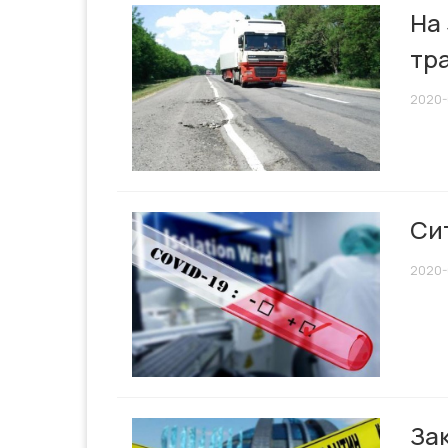
На
тр
2020-
Сит
2020-
Зак