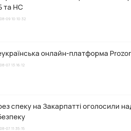
Б та НС
08-09 10:10:32
еукраїнська онлайн-платформа Prozor
08-07 13:16:12
рез спеку на Закарпатті оголосили н
безпеку
08-07 11:35:15