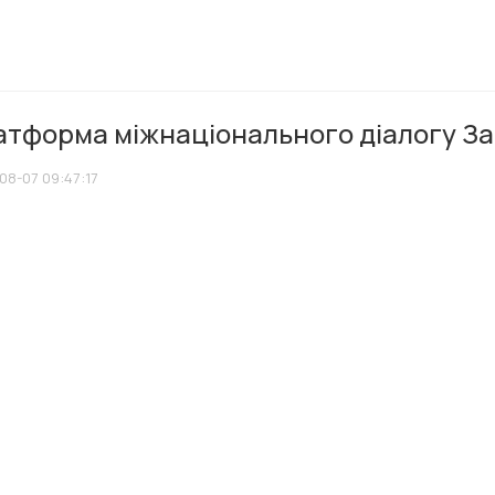
атформа міжнаціонального діалогу З
08-07 09:47:17