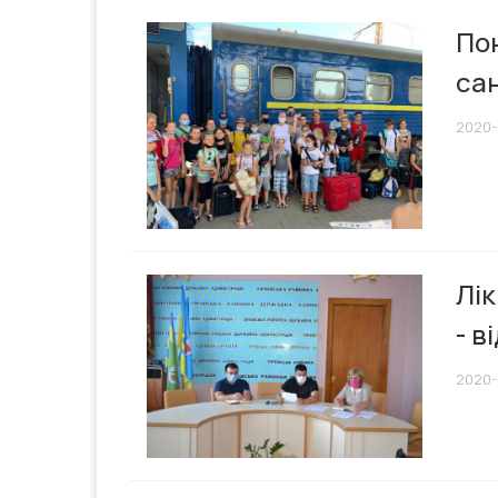
По
сан
2020-0
Лік
- в
2020-