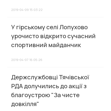
2019-04-09 15:03:22
У гірському селі Лопухово
урочисто відкрито сучасний
спортивний майданчик
2019-04-07 16:05:26
Держслужбовці Тячівської
РДА долучились до акції з
благоустрою "Зa чисте
довкілля"