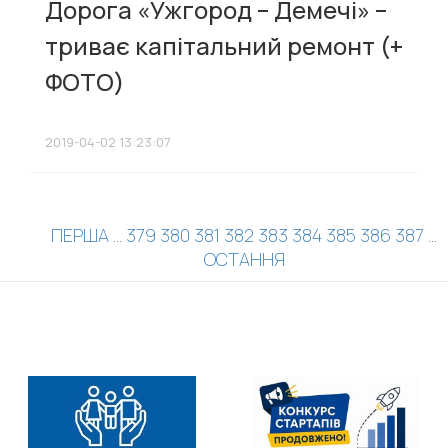
Дорога «Ужгород – Демечі» –
триває капітальний ремонт (+
ФОТО)
2019-04-02 13:23:07
ПЕРША
...
379
380
381
382
383
384
385
386
387
...
ОСТАННЯ