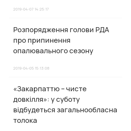
2019-04-07 14:25:17
Розпорядження голови РДА
про припинення
опалювального сезону
2019-04-05 15:13:08
«Закарпаттю – чисте
довкілля»: у суботу
відбудеться загальнообласна
толока