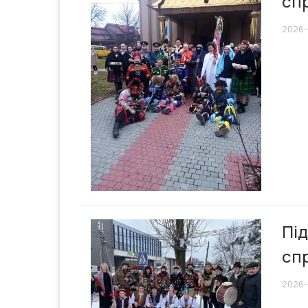
сп
2026-
Під
сп
2026-