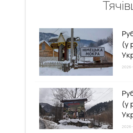
Тячів
Руб
(у 
Ук
2026-
Руб
(у 
Ук
2026-