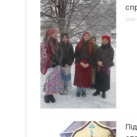
сп
2026-
Під