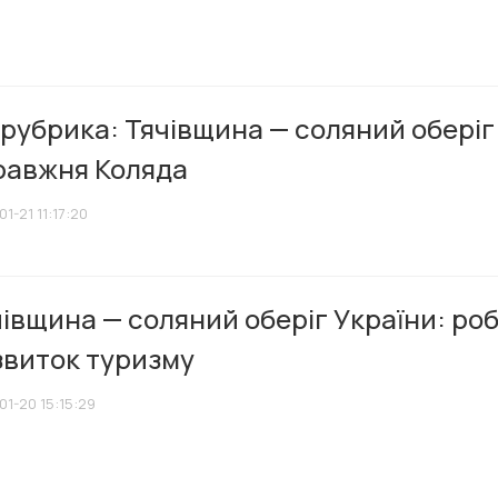
рубрика: Тячівщина — соляний оберіг
равжня Коляда
1-21 11:17:20
івщина — соляний оберіг України: ро
звиток туризму
01-20 15:15:29