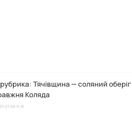
рубрика: Тячівщина — соляний оберіг
равжня Коляда
1-27 09:11:16