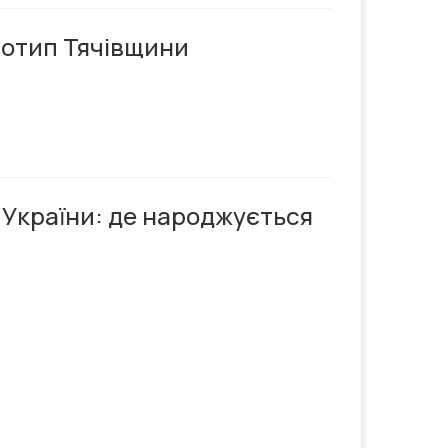
готип Тячівщини
 України: де народжується