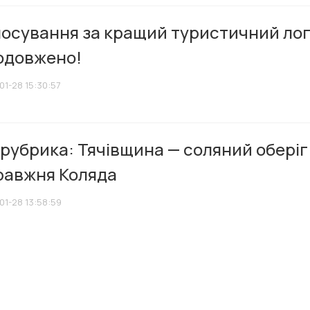
лосування за кращий туристичний ло
одовжено!
01-28 15:30:57
рубрика: Тячівщина — соляний оберіг
равжня Коляда
01-28 13:58:59