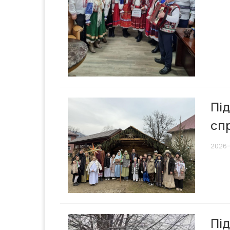
Під
сп
2026-
Під