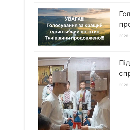
Го
пр
2026-
Під
сп
2026-