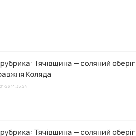
рубрика: Тячівщина — соляний оберіг
равжня Коляда
01-26 14:35:24
рубрика: Тячівщина — соляний оберіг