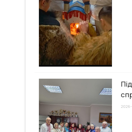
Під
сп
2026-0