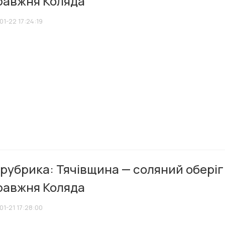
равжня Коляда
01-22 17:24:19
рубрика: Тячівщина — соляний оберіг
равжня Коляда
01-21 17:28:00