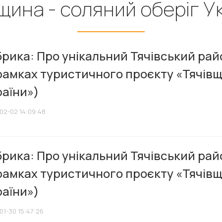
щина - соляний оберіг У
рика: Про унікальний Тячівський рай
рамках туристичного проєкту «Тячівщ
раїни»)
02-02 14:09:48
рика: Про унікальний Тячівський рай
рамках туристичного проєкту «Тячівщ
раїни»)
01-30 15:47:26