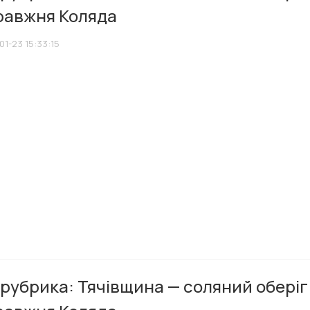
равжня Коляда
01-23 15:33:15
рубрика: Тячівщина — соляний оберіг