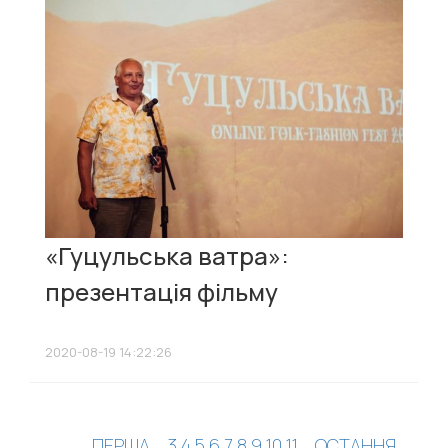
«Гуцульська ватра»:
презентація фільму
2020-08-19 14:22:26
ПЕРША
...
3
4
5
6
7
8
9
10
11
...
ОСТАННЯ