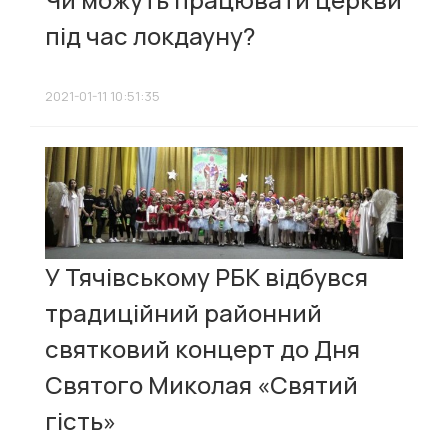
під час локдауну?
2021-01-11 10:51:35
У Тячівському РБК відбувся
традиційний районний
святковий концерт до Дня
Святого Миколая «Святий
гість»