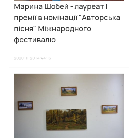
Марина Шобей - лауреат І
премії в номінації "Авторська
пісня" Міжнародного
фестивалю
2020-11-20 14:44:16