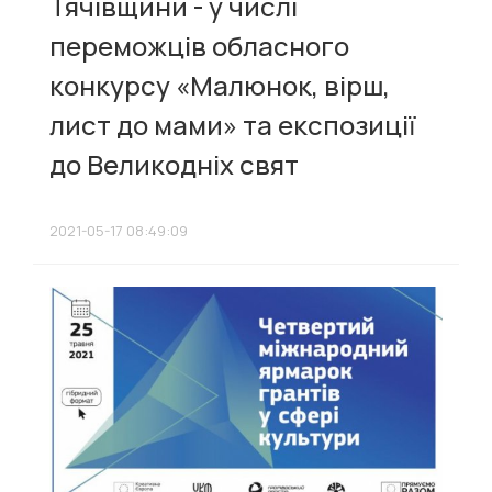
Тячівщини - у числі
переможців обласного
конкурсу «Малюнок, вірш,
лист до мами» та експозиції
до Великодніх свят
2021-05-17 08:49:09