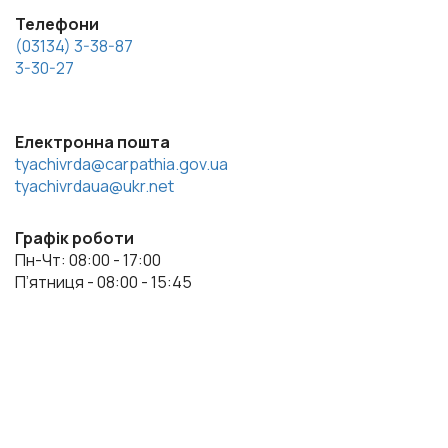
Телефони
(03134) 3-38-87
3-30-27
Електронна пошта
tyachivrda@carpathia.gov.ua
tyachivrdaua@ukr.net
Графік роботи
Пн-Чт: 08:00 - 17:00
П’ятниця - 08:00 - 15:45
Весь контент доступний за ліцензією Creative Commons
Attribution 4.0 International license, якщо не зазначено інше